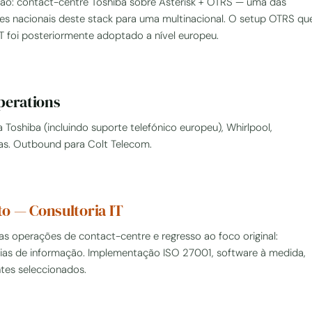
ção: contact-centre Toshiba sobre Asterisk + OTRS — uma das
es nacionais deste stack para uma multinacional. O setup OTRS qu
 foi posteriormente adoptado a nível europeu.
perations
Toshiba (incluindo suporte telefónico europeu), Whirlpool,
s. Outbound para Colt Telecom.
o — Consultoria IT
s operações de contact-centre e regresso ao foco original:
gias de informação. Implementação ISO 27001, software à medida,
ntes seleccionados.