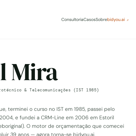
Consultoria
Casos
Sobre
bidyou.ai
↗
l Mira
rotécnico & Telecomunicações (IST 1985)
, terminei o curso no IST em 1985, passei pelo
 2004, e fundei a CRM-Line em 2006 em Estoril
eboriginal). O motor de orçamentação que comecei
uir 39 anos — agora torna-se bidyou.ai.