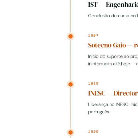
IST — Engenhari
Conclusão do curso no I
1987
Sotecno Gaio — r
Início do suporte ao p
ininterrupta até hoje — 
1989
INESC — Directo
Liderança no INESC. Iníc
português.
1990