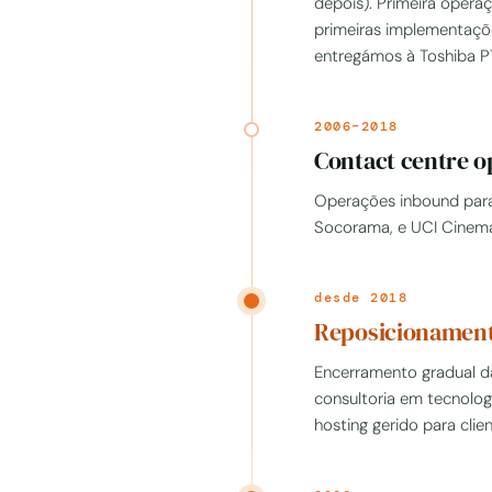
depois). Primeira opera
primeiras implementaçõ
entregámos à Toshiba PT
2006–2018
Contact centre o
Operações inbound para 
Socorama, e UCI Cinema
desde 2018
Reposicionament
Encerramento gradual da
consultoria em tecnolo
hosting gerido para clie