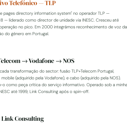
ivo Telefónico — TLP
e pages directory information system" no operador TLP —
118 — liderado como director de unidade via INESC. Cresceu até
operação no pico. Em 2000 integrámos reconhecimento de voz da
ação do género em Portugal.
 Telecom → Vodafone → NOS
 cada transformação do sector: fusão TLP+Telecom Portugal,
obile (adquirido pela Vodafone), e cabo (adquirido pela NOS).
o como peça crítica do serviço informativo. Operado sob a minh
NESC até 1999, Link Consulting após o spin-off.
 Link Consulting