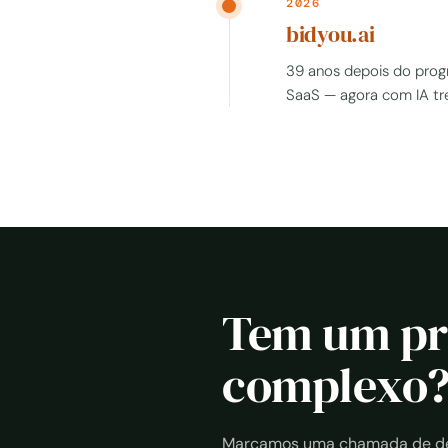
2026
bidyou.ai
39 anos depois do pro
SaaS — agora com IA tre
Tem um pr
complexo
Marcamos uma chamada de des