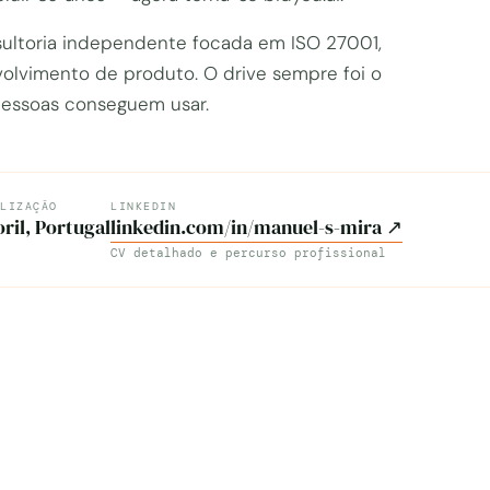
ultoria independente focada em ISO 27001,
olvimento de produto. O drive sempre foi o
essoas conseguem usar.
LIZAÇÃO
LINKEDIN
oril, Portugal
linkedin.com/in/manuel-s-mira ↗
CV detalhado e percurso profissional