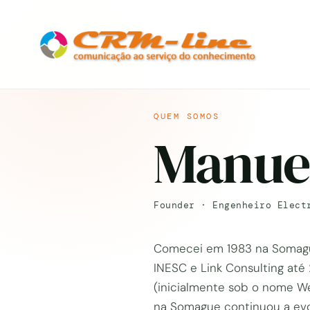
QUEM SOMOS
Manue
Founder · Engenheiro Elect
Comecei em 1983 na Somague
INESC e Link Consulting até
(inicialmente sob o nome W
na Somague continuou a evol