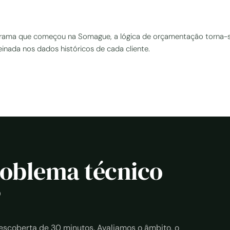
grama que começou na Somague, a lógica de orçamentação torna-
inada nos dados históricos de cada cliente.
oblema técnico
?
coberta de 30 minutos. Avaliamos o âmbito, o