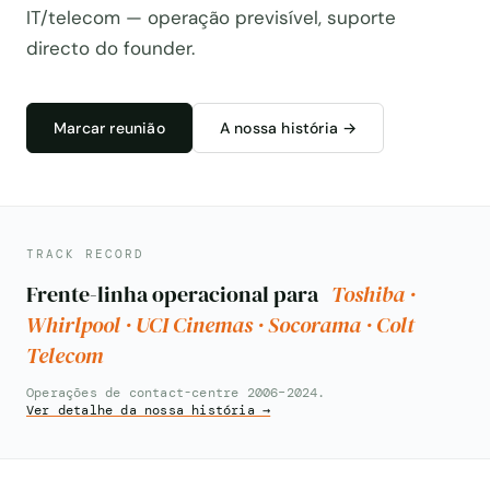
IT/telecom — operação previsível, suporte
directo do founder.
Marcar reunião
A nossa história →
TRACK RECORD
Frente-linha operacional para
Toshiba ·
Whirlpool ·
UCI Cinemas ·
Socorama ·
Colt
Telecom
Operações de contact-centre 2006–2024.
Ver detalhe da nossa história →