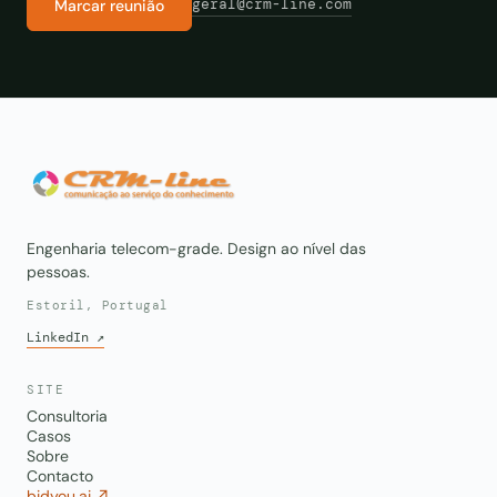
geral@crm-line.com
Marcar reunião
Engenharia telecom-grade. Design ao nível das
pessoas.
Estoril, Portugal
LinkedIn ↗
SITE
Consultoria
Casos
Sobre
Contacto
bidyou.ai ↗